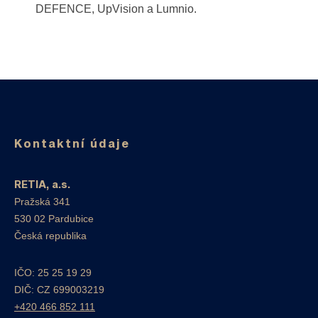
DEFENCE, UpVision a Lumnio.
Kontaktní údaje
RETIA, a.s.
Pražská 341
530 02 Pardubice
Česká republika
IČO: 25 25 19 29
DIČ: CZ 699003219
+420 466 852 111