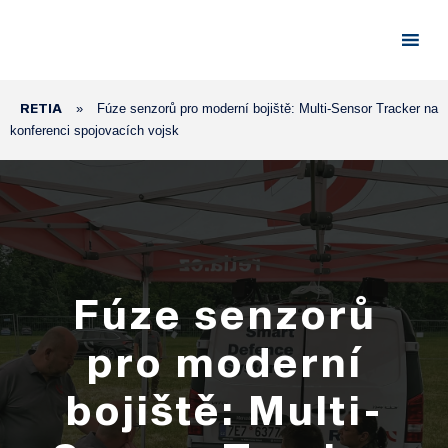
RETIA
»
Fúze senzorů pro moderní bojiště: Multi-Sensor Tracker na
konferenci spojovacích vojsk
Fúze senzorů
pro moderní
bojiště: Multi-