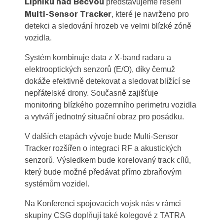
Lipníku nad Bečvou
představujeme řešení
Multi-Sensor Tracker
, které je navrženo pro
detekci a sledování hrozeb ve velmi blízké zóně
vozidla.
Systém kombinuje data z X-band radaru a
elektrooptických senzorů (E/O), díky čemuž
dokáže efektivně detekovat a sledovat blížící se
nepřátelské drony. Současně zajišťuje
monitoring blízkého pozemního perimetru vozidla
a vytváří jednotný situační obraz pro posádku.
V dalších etapách vývoje bude Multi-Sensor
Tracker rozšířen o integraci RF a akustických
senzorů. Výsledkem bude korelovaný track cílů,
který bude možné předávat přímo zbraňovým
systémům vozidel.
Na Konferenci spojovacích vojsk nás v rámci
skupiny CSG doplňují také kolegové z TATRA