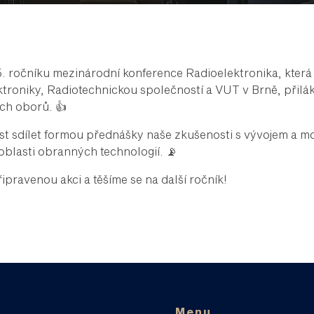
5. ročníku mezinárodní konference Radioelektronika, která 
roniky, Radiotechnickou společností a VUT v Brně, přiláka
ích oborů. 👍
ost sdílet formou přednášky naše zkušenosti s vývojem a 
oblasti obranných technologií. 📡
pravenou akci a těšíme se na další ročník!
Menu