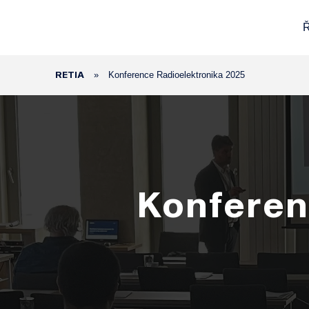
Ř
RETIA
»
Konference Radioelektronika 2025
Konferen