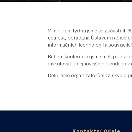
V minulém týdnu jsme se zúčastnili 3
událost, pořádaná Ústavem radioelekt
informačních technologií a souvisejíc
Během konference jsme měli příležit
diskutovat o nejnovějších trendech v 
Děkujeme organizátorům za skvěle při
Kontaktní údaje